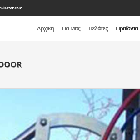
minator.com
Άρχικη
Για Μας
Πελάτες
Προϊόντα
tdoor