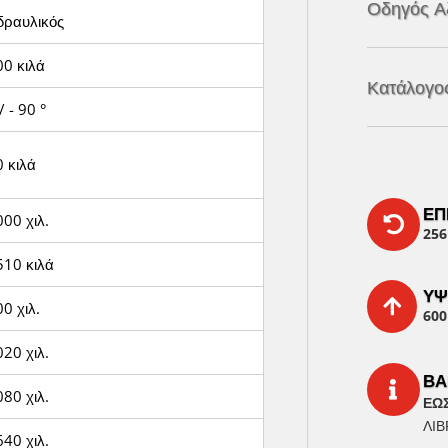
Οδηγός Α
δραυλικός
00 κιλά
Κατάλογος
/ - 90 °
 κιλά
ΕΠ
00 χιλ.

256
510 κιλά
ΎΨ

0 χιλ.
600
20 χιλ.
ΒΆ

80 χιλ.
ΈΩΣ
ΛΊΒ
40 χιλ.