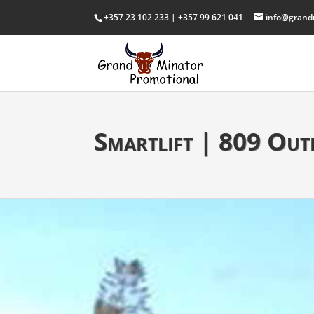
+357 23 102 233 | +357 99 621 041
info@grand
Smartlift | 809 Ou