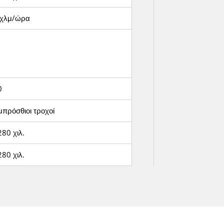
 χλμ/ώρα
0
μπρόσθιοι τροχοί
80 χιλ.
80 χιλ.