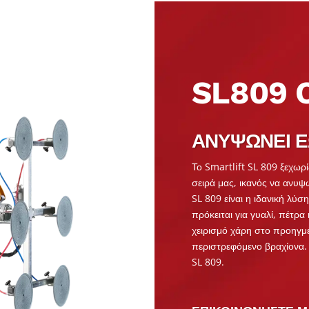
SL809
ΑΝΥΨΏΝΕΙ ΈΩ
Το Smartlift SL 809 ξεχωρ
σειρά μας, ικανός να ανυ
SL 809 είναι η ιδανική λύσ
πρόκειται για γυαλί, πέτρα
χειρισμό χάρη στο προηγμέ
περιστρεφόμενο βραχίονα.
SL 809.