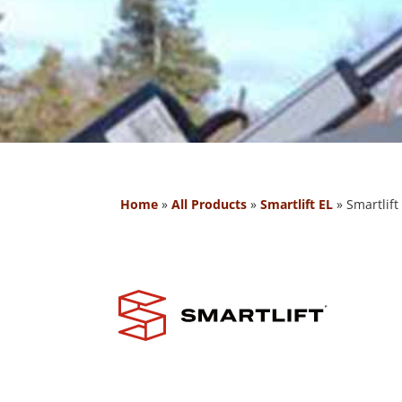
Home
»
All Products
»
Smartlift EL
»
Smartlif