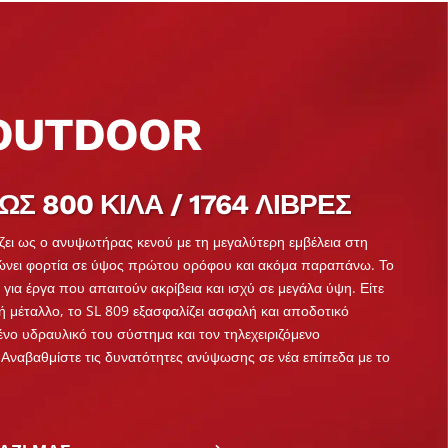
 OUTDOOR
Σ 800 ΚΙΛΆ / 1764 ΛΊΒΡΕΣ
ίζει ως ο ανυψωτήρας κενού με τη μεγαλύτερη εμβέλεια στη
ψώνει φορτία σε ύψος πρώτου ορόφου και ακόμα παραπάνω. Το
η για έργα που απαιτούν ακρίβεια και ισχύ σε μεγάλα ύψη. Είτε
 ή μέταλλο, το SL 809 εξασφαλίζει ασφαλή και αποδοτικό
νο υδραυλικό του σύστημα και τον τηλεχειριζόμενο
 Αναβαθμίστε τις δυνατότητες ανύψωσης σε νέα επίπεδα με το