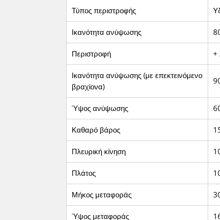
Τύπος περιστροφής
Υ
Ικανότητα ανύψωσης
8
Περιστροφή
+ 
Ικανότητα ανύψωσης (με επεκτεινόμενο
90
βραχίονα)
Ύψος ανύψωσης
60
Καθαρό βάρος
1
Πλευρική κίνηση
10
Πλάτος
10
Μήκος μεταφοράς
30
Ύψος μεταφοράς
16